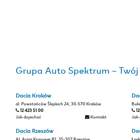
Grupa Auto Spektrum – Twój d
Dacia Kraków
Da
al. Powstańców Śląskich 24, 30-570 Kraków
Buki
12 423 51 00
1
Jak dojechać
Kontakt
Jak
Dacia Rzeszów
Da
Al. Armii Krajowej 82, 35-307 Rzeszów
Ład