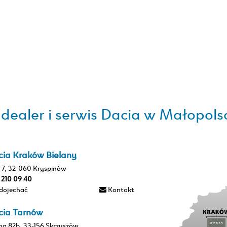
ealer i serwis Dacia w Małopolsc
cia Kraków Bielany
 7, 32-060 Kryspinów
2 210 09 40
 dojechać
Kontakt
cia Tarnów
na 82b, 33-156 Skrzyszów