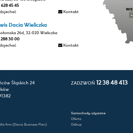
4 628 45 45
 dojechać
Kontakt
wis Dacia Wieliczka
połomska 26d, 32-020 Wieliczka
2 288 30 00
 dojechać
Kontakt
12 38 48 413
ńców Śląskich 24
ZADZWOŃ
aków
91382
Samochody używane
Oferta
la firm (Dacia Business Plan)
Odkup