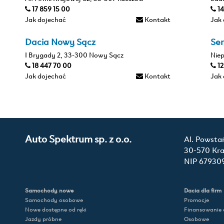
17 859 15 00
1
Jak dojechać
Kontakt
Jak
Dacia Nowy Sącz
Ser
I Brygady 2, 33-300 Nowy Sącz
Nie
18 447 70 00
1
Jak dojechać
Kontakt
Jak
Auto Spektrum sp. z o.o.
Al. Powsta
30-570 Kr
NIP 67930
Samochody nowe
Dacia dla firm
Samochody osobowe
Promocje
Nowe dostępne od ręki
Finansowanie d
Jazdy próbne
Osobowe