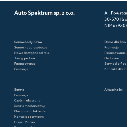
Auto Spektrum sp. z o.o.
Al. Powsta
30-570 Kr
NIP 67930
Samochody nowe
Dacia dla firm
Samochody osobowe
Promocje
Nowe dostępne od ręki
Finansowanie d
Jazdy próbne
Osobowe
Finansowanie
Serwis dla flot
Promocje
Kontakt dla fi
Serwis
Aktualności
Promocje
Części i akcesoria
Serwis mechaniczny
Blacharnia i lakiernia
Kontakt z serwisem
Części Motrio
Serwis dla flot