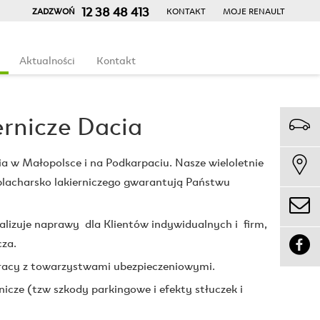
12 38 48 413
ZADZWOŃ
KONTAKT
MOJE RENAULT
Aktualności
Kontakt
rnicze Dacia
Małopolsce i na Podkarpaciu. Nasze wieloletnie
blacharsko lakierniczego gwarantują Państwu
izuje naprawy dla Klientów indywidualnych i firm,
cza.
racy z towarzystwami ubezpieczeniowymi.
cze (tzw szkody parkingowe i efekty stłuczek i