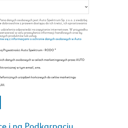
na danych osobowych jest Auto Spektrum Sp. z o.o. z siedzibą
dobrowolnie z prawem dostępu do ich treści, ich sprostowania
 udzielenia odpowiedzi na zapytanie internetowe. W przypadku
zetwarzać w celu przesyłania informacji handlowych oraz by
aszych produktów lub usług.
nie się z informacjami o ochronie danych osobowych w Auto
yką Prywatności Auto Spektrum - RODO *
ich danych osobowych w celach marketingowych przez AUTO
tronicznej w tym email, sms.
lefonicznych urządzeń końcowych do celów marketingu
RUM.
e i na Podkarpaciu.