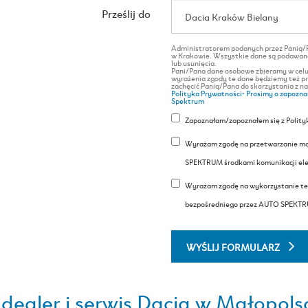
Prześlij do
Administratorem podanych przez Panią/Pa
w Krakowie. Wszystkie dane są podawane 
lub usunięcia.
Pani/Pana dane osobowe zbieramy w celu
wyrażenia zgody te dane będziemy też pr
zachęcić Panią/Pana do skorzystania z n
Polityka Prywatności- Prosimy o zapozna
Spektrum
Zapoznałam/zapoznałem się z Polit
Wyrażam zgodę na przetwarzanie mo
SPEKTRUM środkami komunikacji elek
Wyrażam zgodę na wykorzystanie te
bezpośredniego przez AUTO SPEKT
WYŚLIJ FORMULARZ
ealer i serwis Dacia w Małopolsc