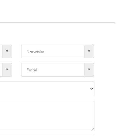
*
*
*
*