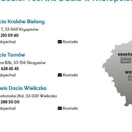
cia Kraków Bielany
 7, 32-060 Kryspinów
2 210 09 40
 dojechać
Kontakt
cia Tarnów
na 82b, 33-156 Skrzyszów
4 628 45 45
 dojechać
Kontakt
wis Dacia Wieliczka
połomska 26d, 32-020 Wieliczka
2 288 30 00
 dojechać
Kontakt