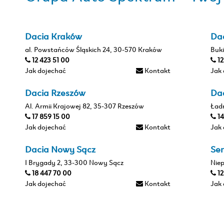
Dacia Kraków
Da
al. Powstańców Śląskich 24, 30-570 Kraków
Buki
12 423 51 00
1
Jak dojechać
Kontakt
Jak
Dacia Rzeszów
Da
Al. Armii Krajowej 82, 35-307 Rzeszów
Ład
17 859 15 00
1
Jak dojechać
Kontakt
Jak
Dacia Nowy Sącz
Ser
I Brygady 2, 33-300 Nowy Sącz
Nie
18 447 70 00
1
Jak dojechać
Kontakt
Jak