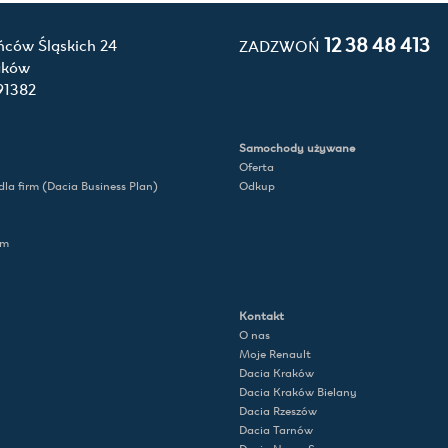
12 38 48 413
ńców Śląskich 24
ZADZWOŃ
aków
91382
Samochody używane
Oferta
la firm (Dacia Business Plan)
Odkup
rm
Kontakt
O nas
Moje Renault
Dacia Kraków
Dacia Kraków Bielany
Dacia Rzeszów
Dacia Tarnów
Dacia Nowy Sącz