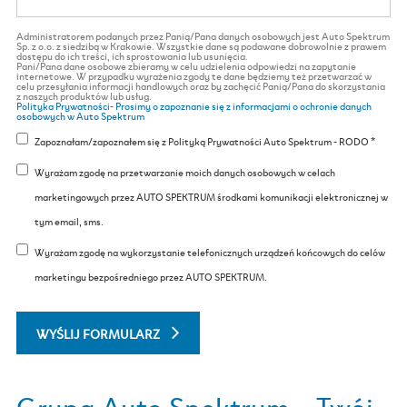
Administratorem podanych przez Panią/Pana danych osobowych jest Auto Spektrum
Sp. z o.o. z siedzibą w Krakowie. Wszystkie dane są podawane dobrowolnie z prawem
dostępu do ich treści, ich sprostowania lub usunięcia.
Pani/Pana dane osobowe zbieramy w celu udzielenia odpowiedzi na zapytanie
internetowe. W przypadku wyrażenia zgody te dane będziemy też przetwarzać w
celu przesyłania informacji handlowych oraz by zachęcić Panią/Pana do skorzystania
z naszych produktów lub usług.
Polityka Prywatności- Prosimy o zapoznanie się z informacjami o ochronie danych
osobowych w Auto Spektrum
Zapoznałam/zapoznałem się z Polityką Prywatności Auto Spektrum - RODO *
Wyrażam zgodę na przetwarzanie moich danych osobowych w celach
marketingowych przez AUTO SPEKTRUM środkami komunikacji elektronicznej w
tym email, sms.
Wyrażam zgodę na wykorzystanie telefonicznych urządzeń końcowych do celów
marketingu bezpośredniego przez AUTO SPEKTRUM.
WYŚLIJ FORMULARZ
Grupa Auto Spektrum – Twój